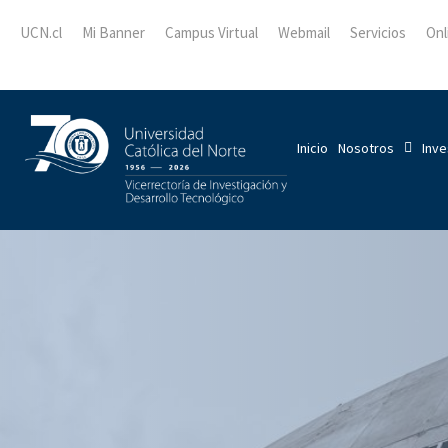
UCN.cl
Mi Banner
Campus Virtual
Webmail
Servicios
Onl
Inicio
Nosotros
Inve