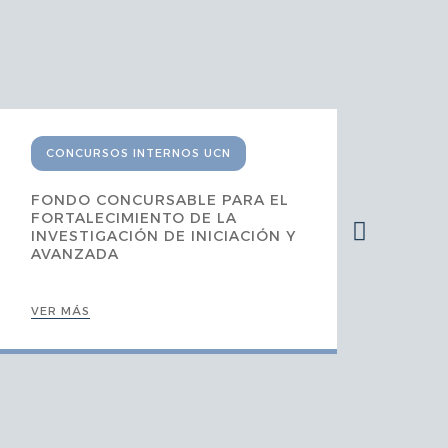
CONCURSOS INTERNOS UCN
C
FONDO CONCURSABLE PARA EL
AP
FORTALECIMIENTO DE LA
ME
INVESTIGACIÓN DE INICIACIÓN Y
EN
AVANZADA
VER MÁS
VER