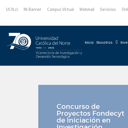
UCN.cl
Mi Banner
Campus Virtual
Webmail
Servicios
Onl
Inicio
Nosotros
Inve
Concurso de
Proyectos Fondecyt
de Iniciación en
Investigación