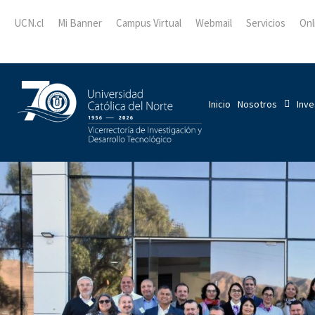
UCN.cl
Mi Banner
Campus Virtual
Webmail
Servicios
Onl
Inicio
Nosotros
Inve