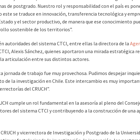
s de postgrado. Nuestro rol y responsabilidad con el país es pon
o este se traduce en innovación, transferencia tecnológica y empr
el Estado y el sector productivo, de manera que ese conocimiento 
ollo sostenible de los territorios”.
n autoridades del sistema CTCI, entre ellas la directora de la
Agen
al CTCI, Alexis Sánchez, quienes aportaron una mirada estratégica r
la articulación entre sus distintos actores.
ta jornada de trabajo fue muy provechosa. Pudimos despejar inquiet
o de la investigación en Chile. Este intercambio es muy importan
errectorías del CRUCH”.
UCH cumple un rol fundamental en la asesoría al pleno del Consejo
res del sistema CTCI y contribuyendo a la construcción de una ag
l CRUCH y vicerrectora de Investigación y Postgrado de la Universi