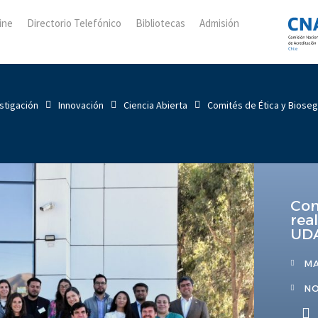
ine
Directorio Telefónico
Bibliotecas
Admisión
stigación
Innovación
Ciencia Abierta
Comités de Ética y Biose
Com
rea
UD
MA
NO