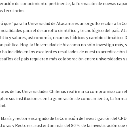
neración de conocimiento pertinente, la formación de nuevas capaci
s territorios.
ñaló que “para la Universidad de Atacama es un orgullo recibir a la
cialidades para el desarrollo científico y tecnológico del país. A
litio y salares, astronomía, recursos hídricos y cambio climático
ón pública. Hoy, la Universidad de Atacama no sólo investiga más, 
n ha incidido en los excelentes resultados de nuestra acreditación 
safíos del país requieren más colaboración entre universidades y 
tores de las Universidades Chilenas reafirma su compromiso con el
mplen sus instituciones en la generación de conocimiento, la formac
dad.
a María y rector encargado de la Comisión de Investigación del CR
ctoras y Rectores, sustentan más del 80 % de la investigación que s