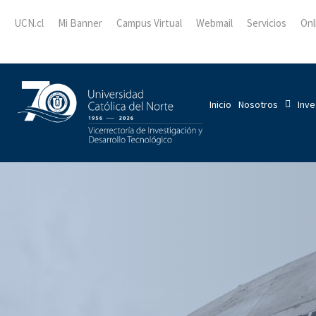
UCN.cl
Mi Banner
Campus Virtual
Webmail
Servicios
Onl
Inicio
Nosotros
Inve