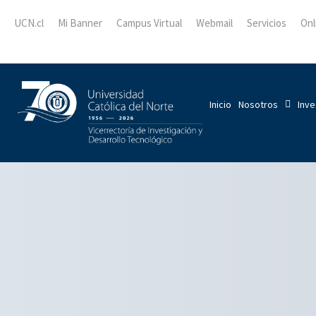
UCN.cl
Mi Banner
Campus Virtual
Webmail
Servicios
Onl
Inicio
Nosotros
Inve