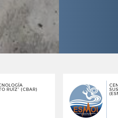
CNOLOGÍA
CE
O RUÍZ” (CBAR)
SUS
(ES