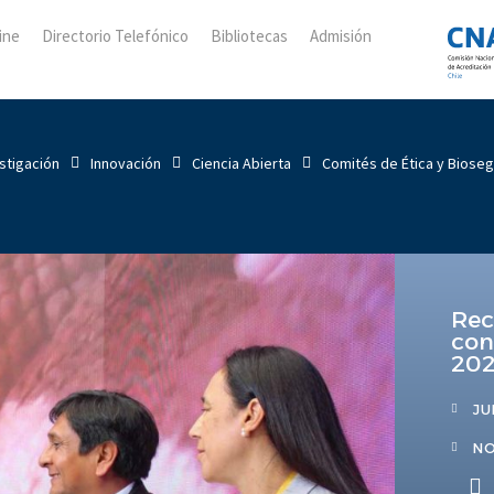
ine
Directorio Telefónico
Bibliotecas
Admisión
stigación
Innovación
Ciencia Abierta
Comités de Ética y Biose
Rec
con
20
JU
NO