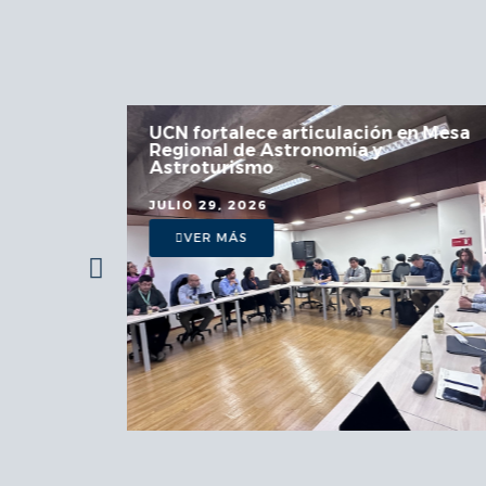
 la
UCN fortalece articulación en Mesa
Regional de Astronomía y
a
Astroturismo
JULIO 29, 2026
VER MÁS