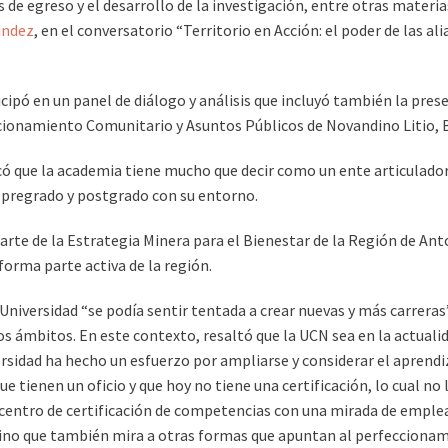
de egreso y el desarrollo de la investigación, entre otras materias
ández
, en el conversatorio “Territorio en Acción: el poder de las a
icipó en un panel de diálogo y análisis que incluyó también la pres
acionamiento Comunitario y Asuntos Públicos de Novandino Litio, 
acó que la academia tiene mucho que decir como un ente articulador,
l pregrado y postgrado con su entorno.
parte de la Estrategia Minera para el Bienestar de la Región de A
orma parte activa de la región.
 Universidad “se podía sentir tentada a crear nuevas y más carreras
 ámbitos. En este contexto, resaltó que la UCN sea en la actualida
rsidad ha hecho un esfuerzo por ampliarse y considerar el aprendiz
 tienen un oficio y que hoy no tiene una certificación, lo cual no 
 centro de certificación de competencias con una mirada de emplea
, sino que también mira a otras formas que apuntan al perfecciona