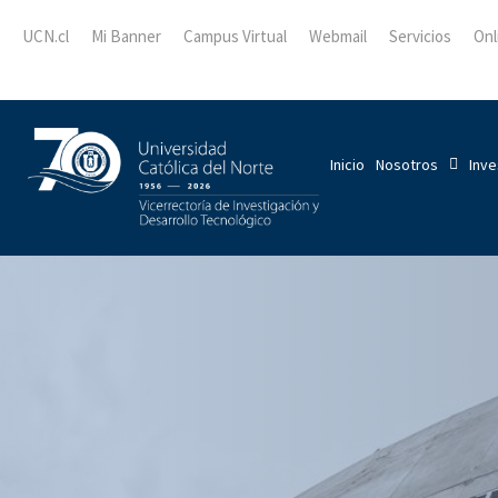
UCN.cl
Mi Banner
Campus Virtual
Webmail
Servicios
Onl
Inicio
Nosotros
Inve