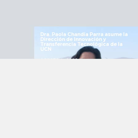
 la
UCN fortalece articulación en Mesa
Regional de Astronomía y
a
Astroturismo
JULIO 29, 2026
VER MÁS