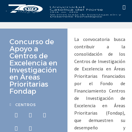
La convocatoria busca
Concurso de
contribuir a la
Apoyo a
consolidación de los
Centros de
Centros de Investigación
Excelencia en
Investigación
de Excelencia en Áreas
en Áreas
Prioritarias financiados
Prioritarias
por el Fondo de
Fondap
Financiamiento Centros
de Investigación de
Excelencia en Áreas
CENTROS
Prioritarias (Fondap),
que demuestren su
desempeño y