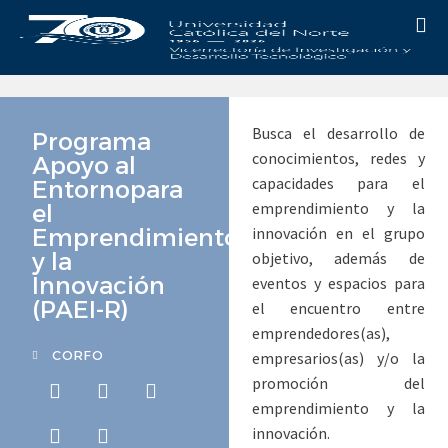
Busca el desarrollo de
Programa
conocimientos, redes y
Apoyo al
capacidades para el
Entornopara
emprendimiento y la
el
Emprendimiento
innovación en el grupo
y la
objetivo, además de
Innovación
eventos y espacios para
(PAEI-R)
el encuentro entre
emprendedores(as),
empresarios(as) y/o la
CORFO
promoción del
emprendimiento y la
innovación.