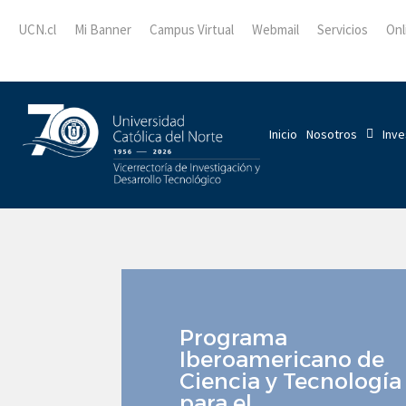
UCN.cl
Mi Banner
Campus Virtual
Webmail
Servicios
Onl
Inicio
Nosotros
Inve
Programa
Iberoamericano de
Ciencia y Tecnología
para el