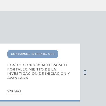
CONCURSOS INTERNOS UCN
C
FONDO CONCURSABLE PARA EL
AP
FORTALECIMIENTO DE LA
ME
INVESTIGACIÓN DE INICIACIÓN Y
EN
AVANZADA
VER MÁS
VER